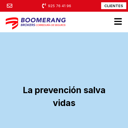
CLIENTES
925 76 41 96
Open m
La prevención salva
vidas