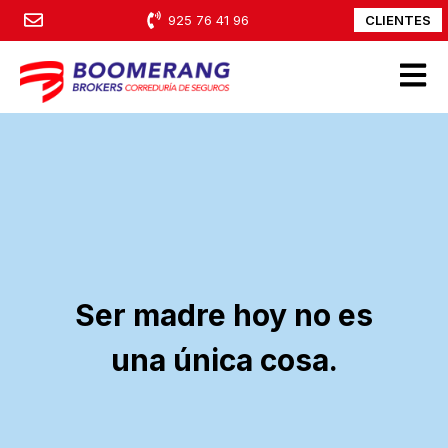
CLIENTES
925 76 41 96
Open m
Ser madre hoy no es
una única cosa.