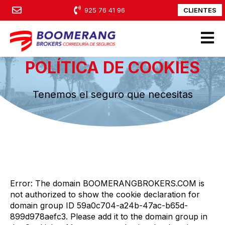
CLIENTES
925 76 41 96
Open m
POLÍTICA DE COOKIES
Tenemos el seguro que necesitas
Error: The domain BOOMERANGBROKERS.COM is
not authorized to show the cookie declaration for
domain group ID 59a0c704-a24b-47ac-b65d-
899d978aefc3. Please add it to the domain group in