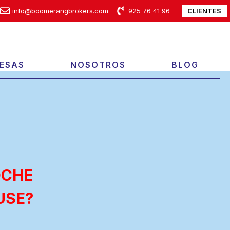
CLIENTES
info@boomerangbrokers.com
925 76 41 96
ESAS
NOSOTROS
BLOG
OCHE
USE?